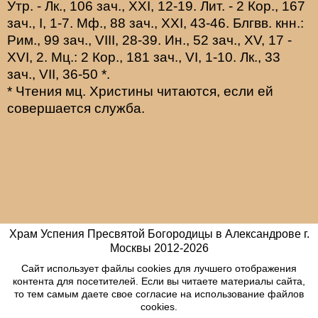
Утр. -
Лк., 106 зач., XXI, 12-19.
Лит. -
2 Кор., 167
зач., I, 1-7.
Мф., 88 зач., XXI, 43-46.
Блгвв. кнн.:
Рим., 99 зач., VIII, 28-39.
Ин., 52 зач., XV, 17 -
XVI, 2.
Мц.:
2 Кор., 181 зач., VI, 1-10.
Лк., 33
зач., VII, 36-50
*
.
* Чтения мц. Христины читаются, если ей
совершается служба.
Храм Успения Пресвятой Богородицы в Александрове г.
Москвы
2012-
2026
Сайт использует файлы cookies для лучшего отображения
контента для посетителей. Если вы читаете материалы сайта,
то тем самым даете свое согласие на использование файлов
cookies.