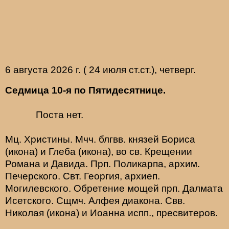
6 августа 2026 г. ( 24 июля ст.ст.), четверг.
Седмица 10-я по Пятидесятнице.
Поста нет.
Мц.
Христины
. Мчч. блгвв. князей
Бориса
(
икона
) и
Глеба
(
икона
), во св. Крещении
Романа и Давида. Прп.
Поликарпа
, архим.
Печерского. Свт.
Георгия
, архиеп.
Могилевского. Обретение мощей прп.
Далмата
Исетского. Сщмч.
Алфея
диакона. Свв.
Николая
(
икона
) и
Иоанна
испп., пресвитеров.