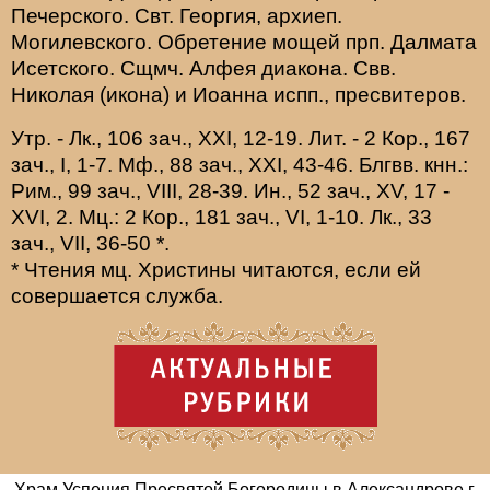
Печерского. Свт.
Георгия
, архиеп.
Могилевского. Обретение мощей прп.
Далмата
Исетского. Сщмч.
Алфея
диакона. Свв.
Николая
(
икона
) и
Иоанна
испп., пресвитеров.
Утр. -
Лк., 106 зач., XXI, 12-19.
Лит. -
2 Кор., 167
зач., I, 1-7.
Мф., 88 зач., XXI, 43-46.
Блгвв. кнн.:
Рим., 99 зач., VIII, 28-39.
Ин., 52 зач., XV, 17 -
XVI, 2.
Мц.:
2 Кор., 181 зач., VI, 1-10.
Лк., 33
зач., VII, 36-50
*
.
* Чтения мц. Христины читаются, если ей
совершается служба.
Храм Успения Пресвятой Богородицы в Александрове г.