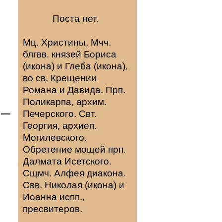
Поста нет.
Мц.
Христины
. Мчч.
блгвв. князей
Бориса
(
икона
) и
Глеба
(
икона
),
во св. Крещении
Романа и Давида. Прп.
Поликарпа
, архим.
 —
Печерского. Свт.
Георгия
, архиеп.
Могилевского.
Обретение мощей прп.
Далмата
Исетского.
Сщмч.
Алфея
диакона.
Свв.
Николая
(
икона
) и
Иоанна
испп.,
пресвитеров.