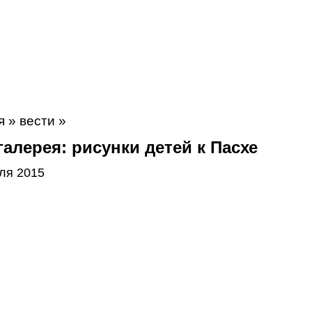
я
»
вести
»
алерея: рисунки детей к Пасхе
ля 2015