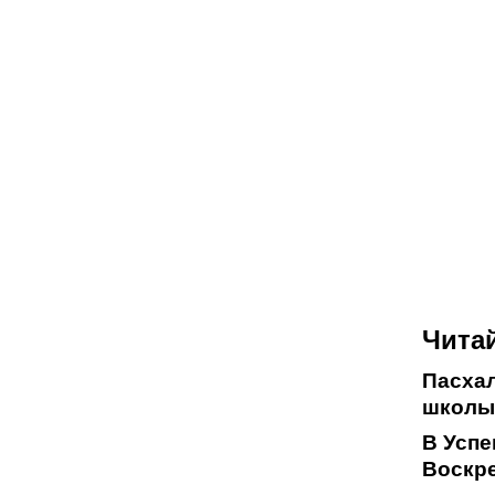
Читай
Пасха
школы
В Успе
Воскр