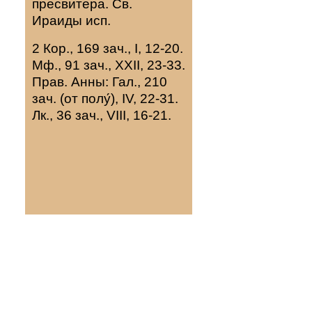
пресвитера. Св.
Ираиды
исп.
2 Кор., 169 зач., I, 12-20.
Мф., 91 зач., XXII, 23-33.
Прав. Анны:
Гал., 210
зач. (от полу́), IV, 22-31.
Лк., 36 зач., VIII, 16-21.