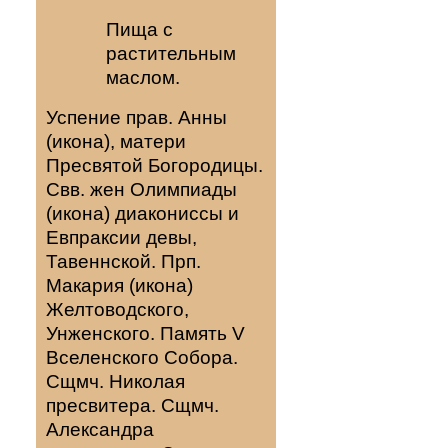
Пища с
растительным
маслом.
Успение прав.
Анны
(
икона
), матери
Пресвятой Богородицы.
Свв. жен
Олимпиады
(
икона
) диакониссы и
Евпраксии
девы,
Тавеннской. Прп.
Макария
(
икона
)
Желтоводского,
Унженского. Память
V
Вселенского Собора
.
Сщмч.
Николая
пресвитера. Сщмч.
Александра