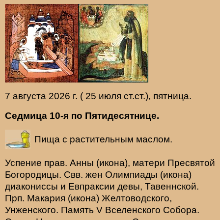
7 августа 2026 г. ( 25 июля ст.ст.), пятница.
Седмица 10-я по Пятидесятнице.
Пища с растительным маслом.
Успение прав.
Анны
(
икона
), матери Пресвятой
Богородицы. Свв. жен
Олимпиады
(
икона
)
диакониссы и
Евпраксии
девы, Тавеннской.
Прп.
Макария
(
икона
) Желтоводского,
Унженского. Память
V Вселенского Собора
.