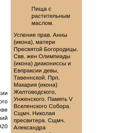
Пища с
растительным
маслом.
Успение прав.
Анны
(
икона
), матери
Пресвятой Богородицы.
Свв. жен
Олимпиады
(
икона
) диакониссы и
Евпраксии
девы,
Тавеннской. Прп.
Макария
(
икона
)
Желтоводского,
хии
Унженского. Память
V
ого
Вселенского Собора
.
кве
Сщмч.
Николая
ний
пресвитера. Сщмч.
020
Александра