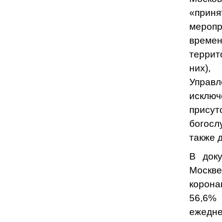
«прин
меропр
време
террит
них),
Управл
исклю
прису
богосл
также 
В доку
Москве
корон
56,6%
ежедне