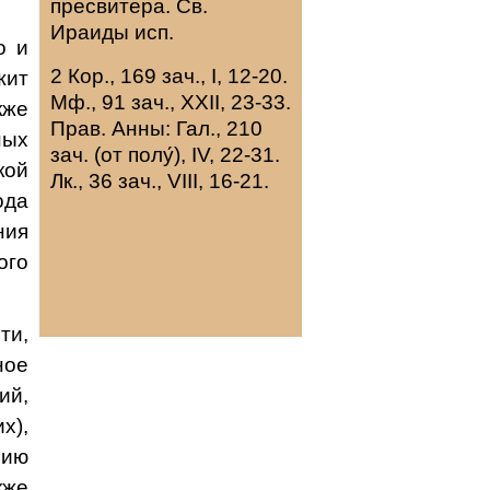
пресвитера. Св.
Ираиды
исп.
о и
2 Кор., 169 зач., I, 12-20.
жит
Мф., 91 зач., XXII, 23-33.
кже
Прав. Анны:
Гал., 210
ных
зач. (от полу́), IV, 22-31.
кой
Лк., 36 зач., VIII, 16-21.
ода
ния
ого
ти,
ое
ий,
х),
нию
кже