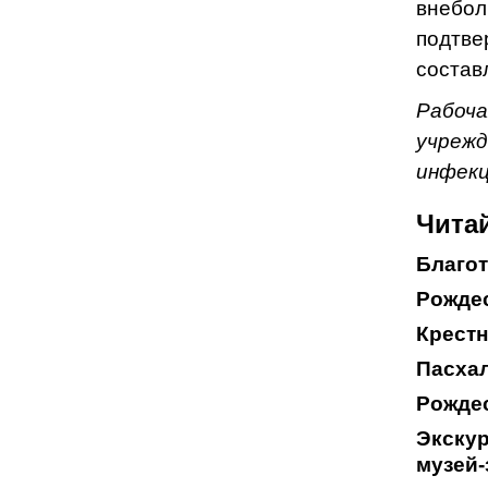
внебол
подтв
состав
Рабоча
учрежд
инфек
Читай
Благо
Рождес
Крестн
Пасхал
Рожде
Экскур
музей-