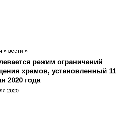
я
»
вести
»
левается режим ограничений
щения храмов, установленный 11
я 2020 года
ля 2020