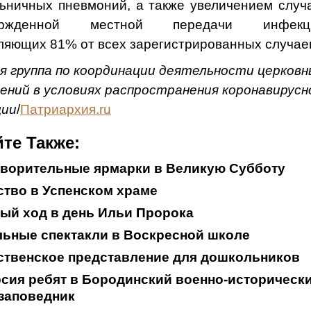
ьничных пневмоний, а также увеличением случ
ержденной местной передачи инфекци
ляющих 81% от всех зарегистрированных случае
я группа по координации деятельности церковн
ений в условиях распространения коронавирусн
ции
/
Патриархия.ru
те Также:
творительные ярмарки в Великую Субботу
тво в Успенском храме
ый ход в день Ильи Пророка
ьные спектакли в Воскресной школе
ственское представление для дошкольников
сия ребят в Бородинский военно-историческ
заповедник