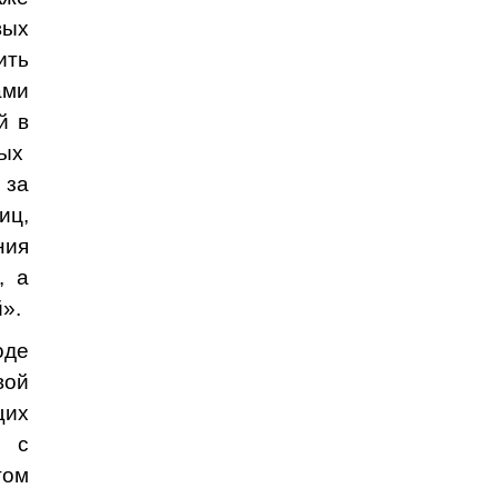
вых
ить
ами
й в
ных
 за
иц,
ния
, а
».
оде
вой
щих
, с
том