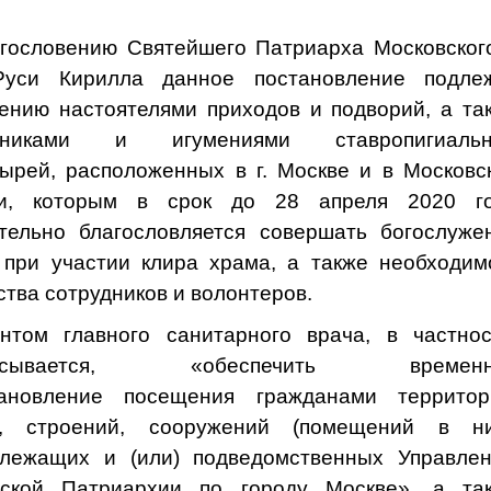
гословению Святейшего Патриарха Московског
Руси Кирилла данное постановление подле
ению настоятелями приходов и подворий, а та
тниками и игумениями ставропигиаль
ырей, расположенных в г. Москве и в Московс
ти, которым в срок до 28 апреля 2020 г
тельно благословляется совершать богослуже
 при участии клира храма, а также необходим
ства сотрудников и волонтеров.
нтом главного санитарного врача, в частнос
писывается, «обеспечить временн
тановление посещения гражданами территор
й, строений, сооружений (помещений в ни
длежащих и (или) подведомственных Управле
вской Патриархии по городу Москве», а та