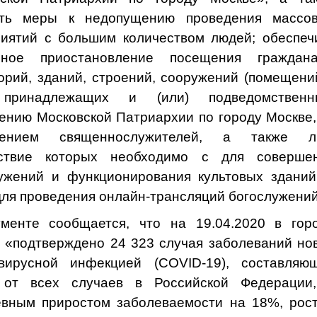
ять меры к недопущению проведения массо
иятий с большим количеством людей; обеспеч
нное приостановление посещения граждан
орий, зданий, строений, сооружений (помещени
 принадлежащих и (или) подведомствен
ению Московской Патриархии по городу Москве,
чением священнослужителей, а также л
тствие которых необходимо с для соверше
ужений и функционирования культовых зданий
для проведения онлайн-трансляций богослужений
менте сообщается, что на 19.04.2020 в гор
 «подтверждено 24 323 случая заболеваний но
авирусной инфекцией (COVID-19), составляю
 от всех случаев в Российской Федерации
вным приростом заболеваемости на 18%, рос