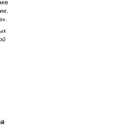
аев
и,
в».
ых
ой
ий