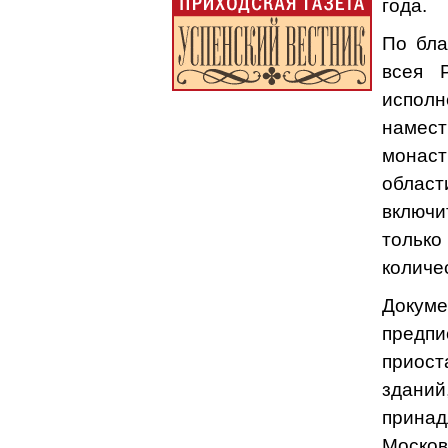
года.
По бла
всея 
исполн
намес
монаст
облас
включи
только
количе
Докуме
пред
приос
здани
прина
Моско