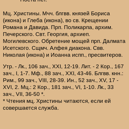
Мц.
Христины
. Мчч. блгвв. князей
Бориса
(
икона
) и
Глеба
(
икона
), во св. Крещении
Романа и Давида. Прп.
Поликарпа
, архим.
Печерского. Свт.
Георгия
, архиеп.
Могилевского. Обретение мощей прп.
Далмата
Исетского. Сщмч.
Алфея
диакона. Свв.
Николая
(
икона
) и
Иоанна
испп., пресвитеров.
Утр. -
Лк., 106 зач., XXI, 12-19.
Лит. -
2 Кор., 167
зач., I, 1-7.
Мф., 88 зач., XXI, 43-46.
Блгвв. кнн.:
Рим., 99 зач., VIII, 28-39.
Ин., 52 зач., XV, 17 -
XVI, 2.
Мц.:
2 Кор., 181 зач., VI, 1-10.
Лк., 33
зач., VII, 36-50
*
.
* Чтения мц. Христины читаются, если ей
совершается служба.