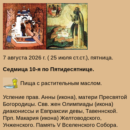
7 августа 2026 г. ( 25 июля ст.ст.), пятница.
Седмица 10-я по Пятидесятнице.
Пища с растительным маслом.
Успение прав.
Анны
(
икона
), матери Пресвятой
Богородицы. Свв. жен
Олимпиады
(
икона
)
диакониссы и
Евпраксии
девы, Тавеннской.
Прп.
Макария
(
икона
) Желтоводского,
Унженского. Память
V Вселенского Собора
.