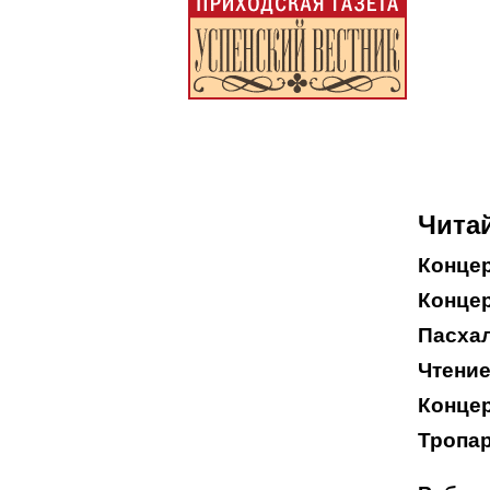
Читай
Конце
Концер
Пасхал
Чтение
Концер
Тропар