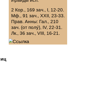
Ираиды
исп.
2 Кор., 169 зач., I, 12-20.
Мф., 91 зач., XXII, 23-33.
Прав. Анны:
Гал., 210
зач. (от полу́), IV, 22-31.
Лк., 36 зач., VIII, 16-21.
сиц