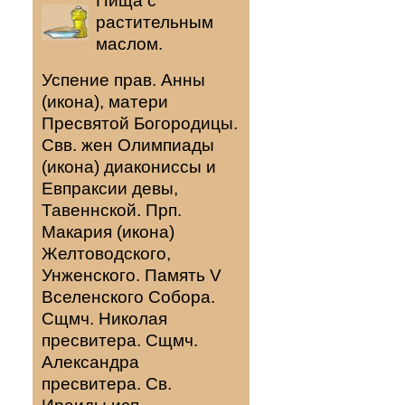
Пища с
растительным
маслом.
Успение прав.
Анны
(
икона
), матери
Пресвятой Богородицы.
Свв. жен
Олимпиады
(
икона
) диакониссы и
Евпраксии
девы,
Тавеннской. Прп.
Макария
(
икона
)
Желтоводского,
Унженского. Память
V
Вселенского Собора
.
Сщмч.
Николая
пресвитера. Сщмч.
Александра
пресвитера. Св.