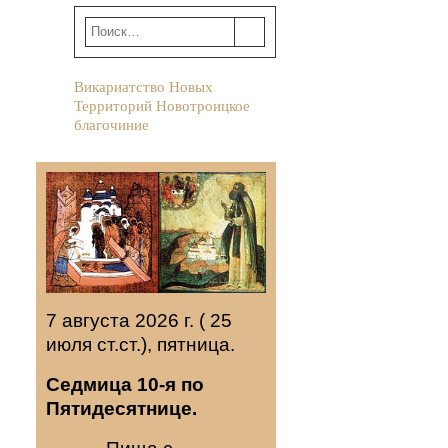
Викариатство Новых
Территорий Новотроицкое
благочиние
7 августа 2026 г. ( 25
июля ст.ст.), пятница.
Седмица 10-я по
Пятидесятнице.