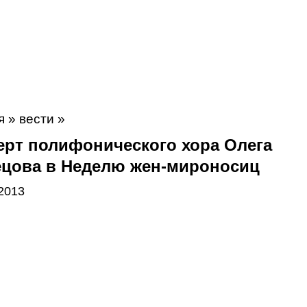
я
»
вести
»
ерт полифонического хора Олега
ецова в Неделю жен-мироносиц
2013