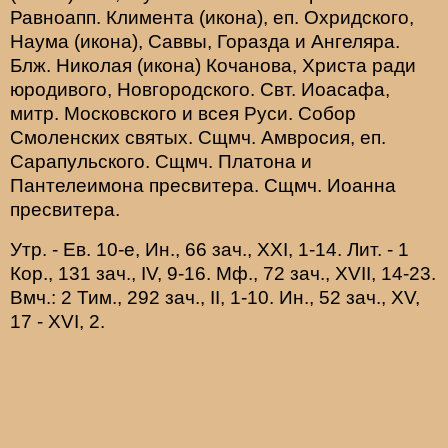
Равноапп.
Климента
(
икона
), еп. Охридского,
Наума
(
икона
),
Саввы
,
Горазда
и
Ангеляра
.
Блж.
Николая
(
икона
) Кочанова, Христа ради
юродивого, Новгородского. Свт.
Иоасафа
,
митр. Московского и всея Руси.
Собор
Смоленских святых
. Сщмч.
Амвросия
, еп.
Сарапульского. Сщмч.
Платона
и
Пантелеимона
пресвитера. Сщмч.
Иоанна
пресвитера.
Утр. - Ев. 10-е,
Ин., 66 зач., XXI, 1-14.
Лит. -
1
Кор., 131 зач., IV, 9-16.
Мф., 72 зач., XVII, 14-23.
Вмч.:
2 Тим., 292 зач., II, 1-10.
Ин., 52 зач., XV,
17 - XVI, 2.