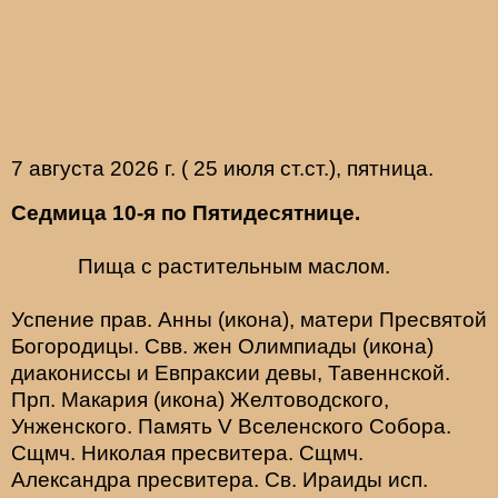
7 августа 2026 г. ( 25 июля ст.ст.), пятница.
Седмица 10-я по Пятидесятнице.
Пища с растительным маслом.
Успение прав.
Анны
(
икона
), матери Пресвятой
Богородицы. Свв. жен
Олимпиады
(
икона
)
диакониссы и
Евпраксии
девы, Тавеннской.
Прп.
Макария
(
икона
) Желтоводского,
Унженского. Память
V Вселенского Собора
.
Сщмч.
Николая
пресвитера. Сщмч.
Александра
пресвитера. Св.
Ираиды
исп.