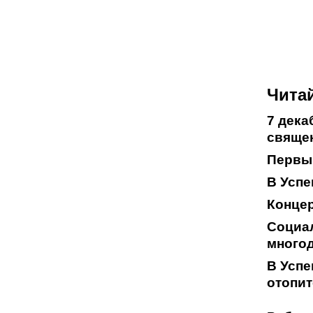
Читай
7 дека
свяще
Первый
В Успе
Концер
Социал
много
В Успе
отопи