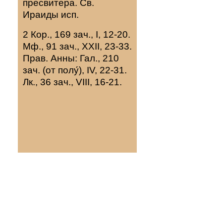
пресвитера. Св.
Ираиды
исп.
2 Кор., 169 зач., I, 12-20.
Мф., 91 зач., XXII, 23-33.
Прав. Анны:
Гал., 210
зач. (от полу́), IV, 22-31.
Лк., 36 зач., VIII, 16-21.