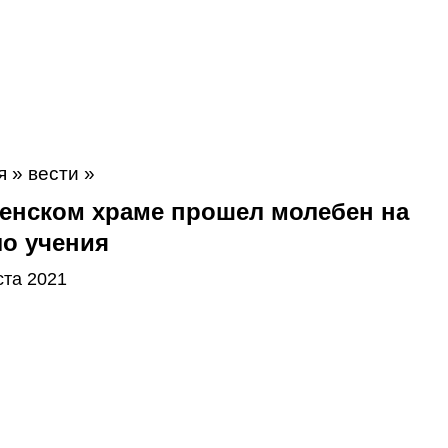
я
»
вести
»
пенском храме прошел молебен на
ло учения
ста 2021