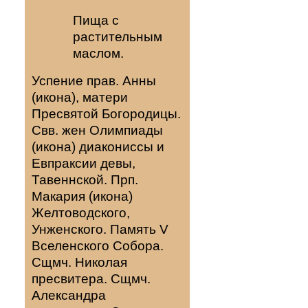
Пища с
растительным
маслом.
Успение прав.
Анны
(
икона
), матери
Пресвятой Богородицы.
Свв. жен
Олимпиады
(
икона
) диакониссы и
Евпраксии
девы,
Тавеннской. Прп.
Макария
(
икона
)
Желтоводского,
Унженского. Память
V
Вселенского Собора
.
Сщмч.
Николая
пресвитера. Сщмч.
Александра