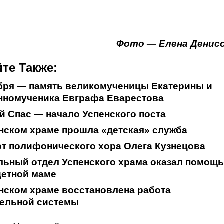
Фото — Елена Денис
те Также:
бря — память великомученицы Екатерины и
нномученика Евграфа Еварестова
 Спас — начало Успенского поста
нском храме прошла «детская» служба
т полифонического хора Олега Кузнецова
ьный отдел Успенского храма оказал помощь
детной маме
нском храме восстановлена работа
тельной системы