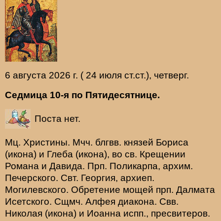
6 августа 2026 г. ( 24 июля ст.ст.), четверг.
Седмица 10-я по Пятидесятнице.
Поста нет.
Мц.
Христины
. Мчч. блгвв. князей
Бориса
(
икона
) и
Глеба
(
икона
), во св. Крещении
Романа и Давида. Прп.
Поликарпа
, архим.
Печерского. Свт.
Георгия
, архиеп.
Могилевского. Обретение мощей прп.
Далмата
Исетского. Сщмч.
Алфея
диакона. Свв.
Николая
(
икона
) и
Иоанна
испп., пресвитеров.