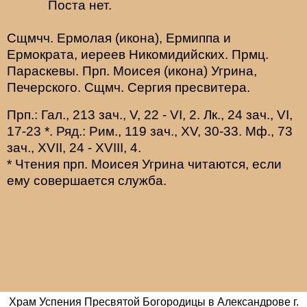
Поста нет.
Сщмчч.
Ермолая
(
икона
),
Ермиппа
и
Ермократа
, иереев Никомидийских. Прмц.
Параскевы
. Прп.
Моисея
(
икона
) Угрина,
Печерского. Сщмч.
Сергия
пресвитера.
Прп.:
Гал., 213 зач., V, 22 - VI, 2.
Лк., 24 зач., VI,
17-23
*
. Ряд.:
Рим., 119 зач., XV, 30-33.
Мф., 73
зач., XVII, 24 - XVIII, 4.
* Чтения прп. Моисея Угрина читаются, если
ему совершается служба.
Храм Успения Пресвятой Богородицы в Александрове г.