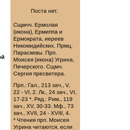
Поста нет.
Сщмчч.
Ермолая
(
икона
),
Ермиппа
и
Ермократа
, иереев
Никомидийских. Прмц.
Параскевы
. Прп.
ой
Моисея
(
икона
) Угрина,
Печерского. Сщмч.
Сергия
пресвитера.
Прп.:
Гал., 213 зач., V,
22 - VI, 2.
Лк., 24 зач., VI,
17-23
*
. Ряд.:
Рим., 119
зач., XV, 30-33.
Мф., 73
зач., XVII, 24 - XVIII, 4.
* Чтения прп. Моисея
Угрина читаются, если