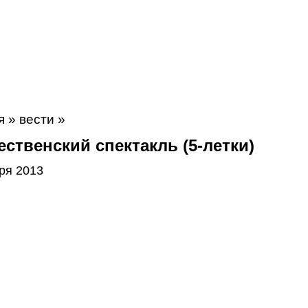
я
»
вести
»
ственский спектакль (5-летки)
ря 2013