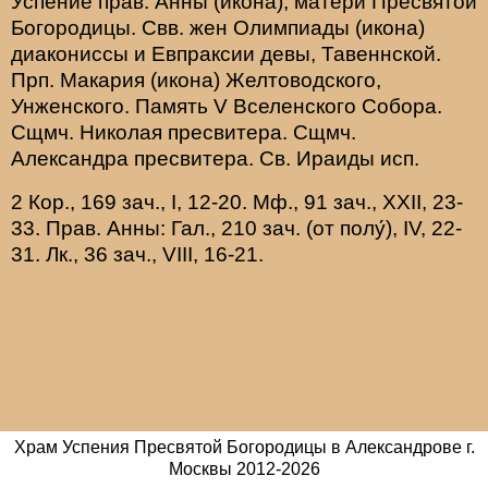
Успение прав.
Анны
(
икона
), матери Пресвятой
Богородицы. Свв. жен
Олимпиады
(
икона
)
диакониссы и
Евпраксии
девы, Тавеннской.
Прп.
Макария
(
икона
) Желтоводского,
Унженского. Память
V Вселенского Собора
.
Сщмч.
Николая
пресвитера. Сщмч.
Александра
пресвитера. Св.
Ираиды
исп.
2 Кор., 169 зач., I, 12-20.
Мф., 91 зач., XXII, 23-
33.
Прав. Анны:
Гал., 210 зач. (от полу́), IV, 22-
31.
Лк., 36 зач., VIII, 16-21.
Храм Успения Пресвятой Богородицы в Александрове г.
Москвы
2012-
2026