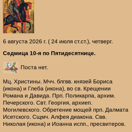
6 августа 2026 г. ( 24 июля ст.ст.), четверг.
Седмица 10-я по Пятидесятнице.
Поста нет.
Мц.
Христины
. Мчч. блгвв. князей
Бориса
(
икона
) и
Глеба
(
икона
), во св. Крещении
Романа и Давида. Прп.
Поликарпа
, архим.
Печерского. Свт.
Георгия
, архиеп.
Могилевского. Обретение мощей прп.
Далмата
Исетского. Сщмч.
Алфея
диакона. Свв.
Николая
(
икона
) и
Иоанна
испп., пресвитеров.