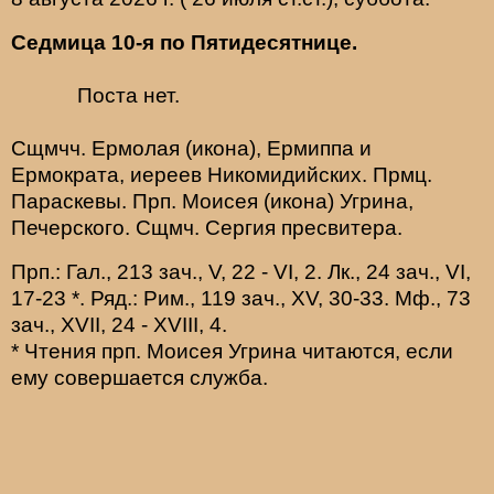
Седмица 10-я по Пятидесятнице.
Поста нет.
Сщмчч.
Ермолая
(
икона
),
Ермиппа
и
Ермократа
, иереев Никомидийских. Прмц.
Параскевы
. Прп.
Моисея
(
икона
) Угрина,
Печерского. Сщмч.
Сергия
пресвитера.
Прп.:
Гал., 213 зач., V, 22 - VI, 2.
Лк., 24 зач., VI,
17-23
*
. Ряд.:
Рим., 119 зач., XV, 30-33.
Мф., 73
зач., XVII, 24 - XVIII, 4.
* Чтения прп. Моисея Угрина читаются, если
ему совершается служба.