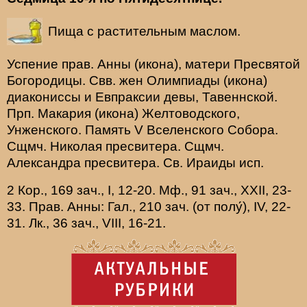
Пища с растительным маслом.
Успение прав.
Анны
(
икона
), матери Пресвятой
Богородицы. Свв. жен
Олимпиады
(
икона
)
диакониссы и
Евпраксии
девы, Тавеннской.
Прп.
Макария
(
икона
) Желтоводского,
Унженского. Память
V Вселенского Собора
.
Сщмч.
Николая
пресвитера. Сщмч.
Александра
пресвитера. Св.
Ираиды
исп.
2 Кор., 169 зач., I, 12-20.
Мф., 91 зач., XXII, 23-
33.
Прав. Анны:
Гал., 210 зач. (от полу́), IV, 22-
31.
Лк., 36 зач., VIII, 16-21.