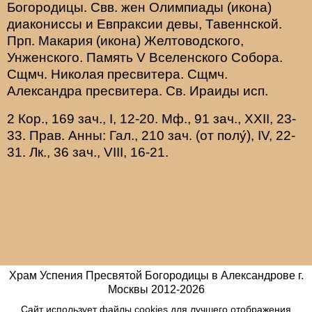
Богородицы. Свв. жен
Олимпиады
(
икона
)
диакониссы и
Евпраксии
девы, Тавеннской.
Прп.
Макария
(
икона
) Желтоводского,
Унженского. Память
V Вселенского Собора
.
Сщмч.
Николая
пресвитера. Сщмч.
Александра
пресвитера. Св.
Ираиды
исп.
2 Кор., 169 зач., I, 12-20.
Мф., 91 зач., XXII, 23-
33.
Прав. Анны:
Гал., 210 зач. (от полу́), IV, 22-
31.
Лк., 36 зач., VIII, 16-21.
Храм Успения Пресвятой Богородицы в Александрове г.
Москвы
2012-
2026
Сайт использует файлы cookies для лучшего отображения