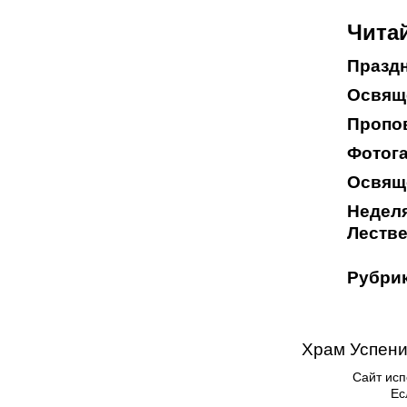
Читай
Праздн
Освяще
Пропов
Фотога
Освяще
Неделя
Леств
Рубрик
Храм Успени
Сайт исп
Ес