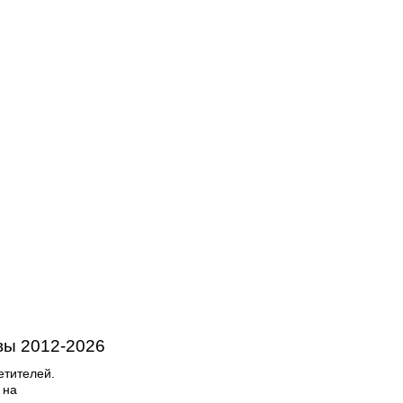
вы
2012-
2026
етителей.
 на