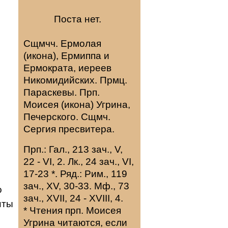
Поста нет.
Сщмчч.
Ермолая
(
икона
),
Ермиппа
и
Ермократа
, иереев
Никомидийских. Прмц.
Параскевы
. Прп.
Моисея
(
икона
) Угрина,
Печерского. Сщмч.
Сергия
пресвитера.
Прп.:
Гал., 213 зач., V,
22 - VI, 2.
Лк., 24 зач., VI,
17-23
*
. Ряд.:
Рим., 119
зач., XV, 30-33.
Мф., 73
о
зач., XVII, 24 - XVIII, 4.
нты
* Чтения прп. Моисея
Угрина читаются, если