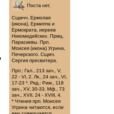
Поста нет.
Сщмчч.
Ермолая
(
икона
),
Ермиппа
и
Ермократа
, иереев
Никомидийских. Прмц.
Параскевы
. Прп.
Моисея
(
икона
) Угрина,
Печерского. Сщмч.
ы
Сергия
пресвитера.
Прп.:
Гал., 213 зач., V,
22 - VI, 2.
Лк., 24 зач., VI,
17-23
*
. Ряд.:
Рим., 119
зач., XV, 30-33.
Мф., 73
зач., XVII, 24 - XVIII, 4.
* Чтения прп. Моисея
Угрина читаются, если
ему совершается