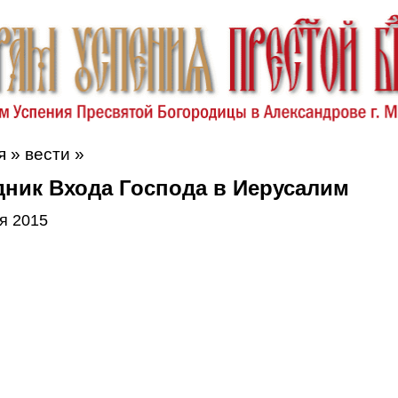
я
»
вести
»
дник Входа Господа в Иерусалим
я 2015