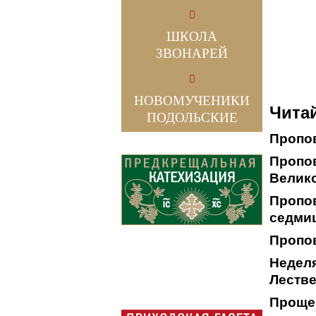
ШКОЛА
ЗВОНАРЕЙ
НОВОМУЧЕНИКИ
Читай
ПОДОЛЬСКИЕ
Пропов
Пропов
Велико
Пропов
седми
Пропов
Неделя
Леств
Проще