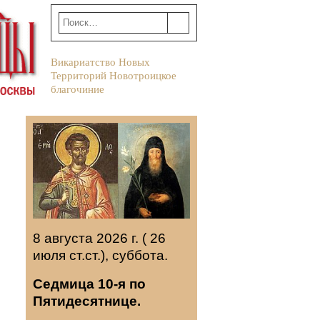
Викариатство Новых
Территорий Новотроицкое
благочиние
8 августа 2026 г. ( 26
июля ст.ст.), суббота.
Седмица 10-я по
Пятидесятнице.