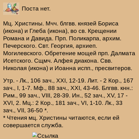
Поста нет.
Мц.
Христины
. Мчч. блгвв. князей
Бориса
(
икона
) и
Глеба
(
икона
), во св. Крещении
Романа и Давида. Прп.
Поликарпа
, архим.
Печерского. Свт.
Георгия
, архиеп.
Могилевского. Обретение мощей прп.
Далмата
Исетского. Сщмч.
Алфея
диакона. Свв.
Николая
(
икона
) и
Иоанна
испп., пресвитеров.
Утр. -
Лк., 106 зач., XXI, 12-19.
Лит. -
2 Кор., 167
зач., I, 1-7.
Мф., 88 зач., XXI, 43-46.
Блгвв. кнн.:
Рим., 99 зач., VIII, 28-39.
Ин., 52 зач., XV, 17 -
XVI, 2.
Мц.:
2 Кор., 181 зач., VI, 1-10.
Лк., 33
зач., VII, 36-50
*
.
* Чтения мц. Христины читаются, если ей
совершается служба.