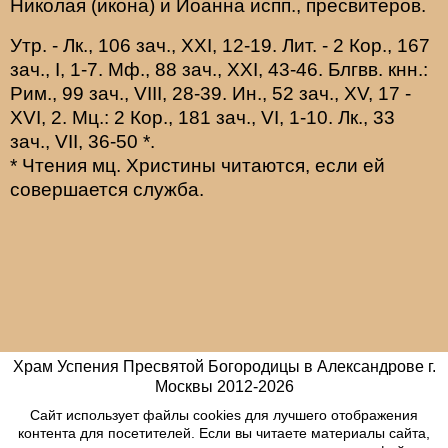
Николая
(
икона
) и
Иоанна
испп., пресвитеров.
Утр. -
Лк., 106 зач., XXI, 12-19.
Лит. -
2 Кор., 167
зач., I, 1-7.
Мф., 88 зач., XXI, 43-46.
Блгвв. кнн.:
Рим., 99 зач., VIII, 28-39.
Ин., 52 зач., XV, 17 -
XVI, 2.
Мц.:
2 Кор., 181 зач., VI, 1-10.
Лк., 33
зач., VII, 36-50
*
.
* Чтения мц. Христины читаются, если ей
совершается служба.
Храм Успения Пресвятой Богородицы в Александрове г.
Москвы
2012-
2026
Сайт использует файлы cookies для лучшего отображения
контента для посетителей. Если вы читаете материалы сайта,