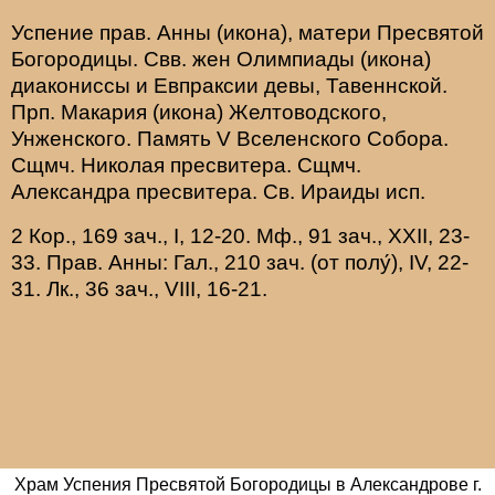
Успение прав.
Анны
(
икона
), матери Пресвятой
Богородицы. Свв. жен
Олимпиады
(
икона
)
диакониссы и
Евпраксии
девы, Тавеннской.
Прп.
Макария
(
икона
) Желтоводского,
Унженского. Память
V Вселенского Собора
.
Сщмч.
Николая
пресвитера. Сщмч.
Александра
пресвитера. Св.
Ираиды
исп.
2 Кор., 169 зач., I, 12-20.
Мф., 91 зач., XXII, 23-
33.
Прав. Анны:
Гал., 210 зач. (от полу́), IV, 22-
31.
Лк., 36 зач., VIII, 16-21.
Храм Успения Пресвятой Богородицы в Александрове г.