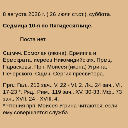
8 августа 2026 г. ( 26 июля ст.ст.), суббота.
Седмица 10-я по Пятидесятнице.
Поста нет.
Сщмчч.
Ермолая
(
икона
),
Ермиппа
и
Ермократа
, иереев Никомидийских. Прмц.
Параскевы
. Прп.
Моисея
(
икона
) Угрина,
Печерского. Сщмч.
Сергия
пресвитера.
Прп.:
Гал., 213 зач., V, 22 - VI, 2.
Лк., 24 зач., VI,
17-23
*
. Ряд.:
Рим., 119 зач., XV, 30-33.
Мф., 73
зач., XVII, 24 - XVIII, 4.
* Чтения прп. Моисея Угрина читаются, если
ему совершается служба.