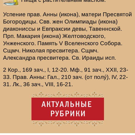
Успение прав.
Анны
(
икона
), матери Пресвятой
Богородицы. Свв. жен
Олимпиады
(
икона
)
диакониссы и
Евпраксии
девы, Тавеннской.
Прп.
Макария
(
икона
) Желтоводского,
Унженского. Память
V Вселенского Собора
.
Сщмч.
Николая
пресвитера. Сщмч.
Александра
пресвитера. Св.
Ираиды
исп.
2 Кор., 169 зач., I, 12-20.
Мф., 91 зач., XXII, 23-
33.
Прав. Анны:
Гал., 210 зач. (от полу́), IV, 22-
31.
Лк., 36 зач., VIII, 16-21.