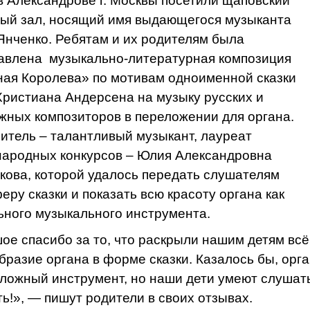
в Александрове г. Москвы посетили щаповский
ый зал, носящий имя выдающегося музыканта
Янченко. Ребятам и их родителям была
авлена музыкально-литературная композиция
ая Королева» по мотивам одноименной сказки
Христиана Андерсена на музыку русских и
жных композиторов в переложении для органа.
итель – талантливый музыкант, лауреат
ародных конкурсов – Юлия Александровна
кова, которой удалось передать слушателям
еру сказки и показать всю красоту органа как
ьного музыкального инструмента.
ое спасибо за то, что раскрыли нашим детям всё
бразие органа в форме сказки. Казалось бы, орга
сложный инструмент, но наши дети умеют слушат
ь!», — пишут родители в своих отзывах.