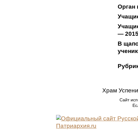
Орган 
Учащи
Учащи
— 201
В щапо
учени
Рубрик
Храм Успени
Сайт исп
Ес