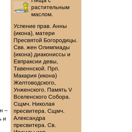
Пища с
растительным
маслом.
Успение прав.
Анны
(
икона
), матери
Пресвятой Богородицы.
Свв. жен
Олимпиады
(
икона
) диакониссы и
Евпраксии
девы,
Тавеннской. Прп.
Макария
(
икона
)
Желтоводского,
Унженского. Память
V
Вселенского Собора
.
Сщмч.
Николая
н –
пресвитера. Сщмч.
Александра
ь и
пресвитера. Св.