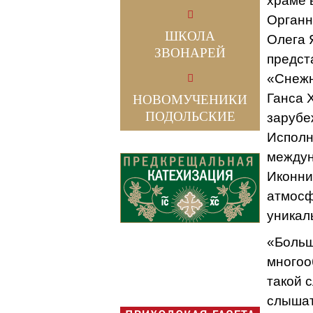
храме 
Органн
ШКОЛА
Олега 
ЗВОНАРЕЙ
предст
«Снежн
Ганса 
НОВОМУЧЕНИКИ
ПОДОЛЬСКИЕ
зарубе
Исполн
междун
Иконни
атмосф
уникал
«Больш
многоо
такой 
слышат