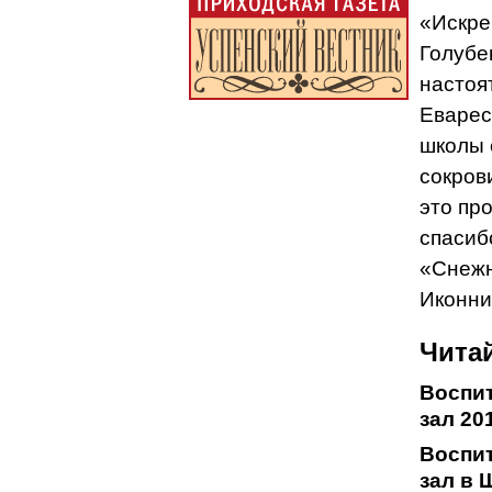
«Искре
Голубе
настоя
Еварес
школы 
сокров
это пр
спасиб
«Снежн
Иконни
Читай
Воспи
зал 20
Воспи
зал в 