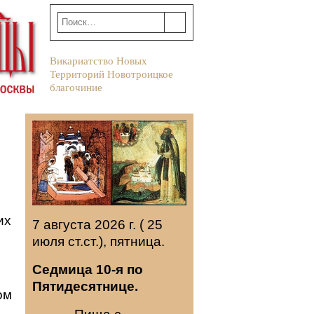
Викариатство Новых
Территорий Новотроицкое
благочиние
7 августа 2026 г. ( 25
июля ст.ст.), пятница.
Седмица 10-я по
Пятидесятнице.
ом