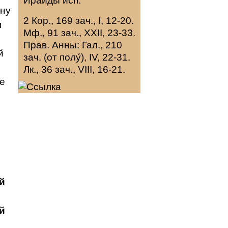
Ираиды
исп.
вну
2 Кор., 169 зач., I, 12-20.
л
Мф., 91 зач., XXII, 23-33.
Прав. Анны:
Гал., 210
й
зач. (от полу́), IV, 22-31.
Лк., 36 зач., VIII, 16-21.
е
й
й