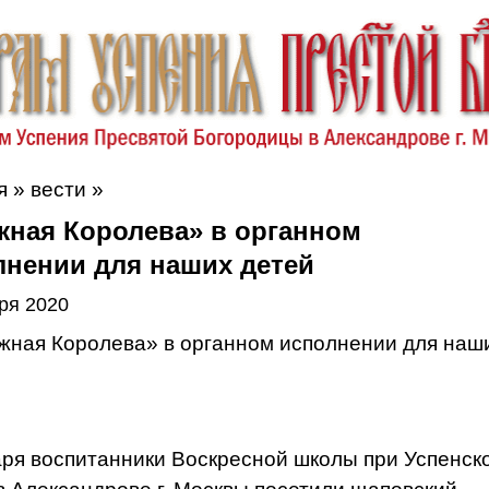
я
»
вести
»
жная Королева» в органном
лнении для наших детей
ря 2020
аря воспитанники Воскресной школы при Успенск