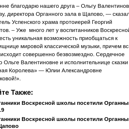
нне благодарю нашего друга – Ольгу Валентино
ву, директора Органного зала в Щапово, — сказа
тель Успенского храма протоиерей Георгий
тов. – Уже много лет у воспитанников Воскресно
есть уникальная возможность приобщаться к
ищнице мировой классической музыки, причем вс
оисходит совершенно безвозмездно. Сердечное
о Ольге Валентиновне и исполнительнице сказки
ая Королева» — Юлии Александровне
ковой!».
те Также:
танники Воскресной школы посетили Органны
19
танники Воскресной школы посетили Органны
Щапово