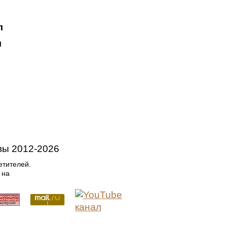
л
л
вы
2012-
2026
етителей.
 на