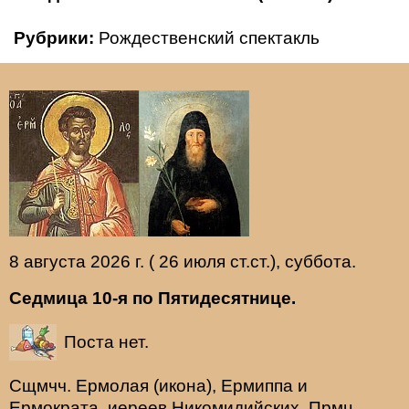
Рубрики:
Рождественский спектакль
8 августа 2026 г. ( 26 июля ст.ст.), суббота.
Седмица 10-я по Пятидесятнице.
Поста нет.
Сщмчч.
Ермолая
(
икона
),
Ермиппа
и
Ермократа
, иереев Никомидийских. Прмц.