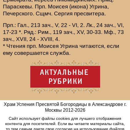
Параскевы
. Прп.
Моисея
(
икона
) Угрина,
Печерского. Сщмч.
Сергия
пресвитера.
Прп.:
Гал., 213 зач., V, 22 - VI, 2.
Лк., 24 зач., VI,
17-23
*
. Ряд.:
Рим., 119 зач., XV, 30-33.
Мф., 73
зач., XVII, 24 - XVIII, 4.
* Чтения прп. Моисея Угрина читаются, если
ему совершается служба.
Храм Успения Пресвятой Богородицы в Александрове г.
Москвы
2012-
2026
Сайт использует файлы cookies для лучшего отображения
контента для посетителей. Если вы читаете материалы сайта,
то тем самым даете свое согласие на использование файлов