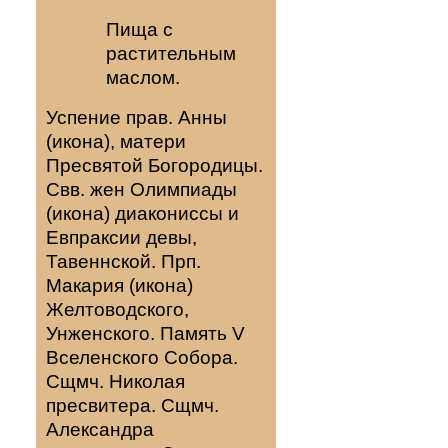
Пища с
растительным
маслом.
Успение прав.
Анны
(
икона
), матери
Пресвятой Богородицы.
Свв. жен
Олимпиады
(
икона
) диакониссы и
Евпраксии
девы,
Тавеннской. Прп.
Макария
(
икона
)
Желтоводского,
Унженского. Память
V
Вселенского Собора
.
Сщмч.
Николая
пресвитера. Сщмч.
Александра