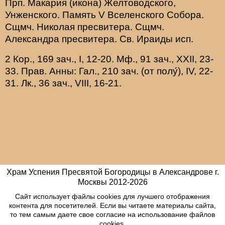
Прп.
Макария
(
икона
) Желтоводского,
Унженского. Память
V Вселенского Собора
.
Сщмч.
Николая
пресвитера. Сщмч.
Александра
пресвитера. Св.
Ираиды
исп.
2 Кор., 169 зач., I, 12-20.
Мф., 91 зач., XXII, 23-
33.
Прав. Анны:
Гал., 210 зач. (от полу́), IV, 22-
31.
Лк., 36 зач., VIII, 16-21.
Храм Успения Пресвятой Богородицы в Александрове г.
Москвы
2012-
2026
Сайт использует файлы cookies для лучшего отображения
контента для посетителей. Если вы читаете материалы сайта,
то тем самым даете свое согласие на использование файлов
cookies.