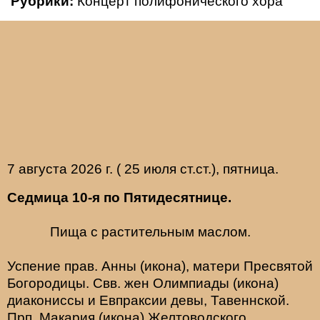
Рубрики:
Концерт полифонического хора
7 августа 2026 г. ( 25 июля ст.ст.), пятница.
Седмица 10-я по Пятидесятнице.
Пища с растительным маслом.
Успение прав.
Анны
(
икона
), матери Пресвятой
Богородицы. Свв. жен
Олимпиады
(
икона
)
диакониссы и
Евпраксии
девы, Тавеннской.
Прп.
Макария
(
икона
) Желтоводского,