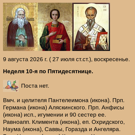
9 августа 2026 г. ( 27 июля ст.ст.), воскресенье.
Неделя 10-я по Пятидесятнице.
Поста нет.
Вмч. и целителя
Пантелеимона
(
икона
). Прп.
Германа
(
икона
) Аляскинского. Прп.
Анфисы
(
икона
) исп., игумении и 90 сестер ее.
Равноапп.
Климента
(
икона
), еп. Охридского,
Наума
(
икона
),
Саввы
,
Горазда
и
Ангеляра
.