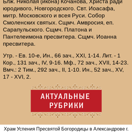
Блж.
Николая
(
икона
) Кочанова, Христа ради
юродивого, Новгородского. Свт.
Иоасафа
,
митр. Московского и всея Руси.
Собор
Смоленских святых
. Сщмч.
Амвросия
, еп.
Сарапульского. Сщмч.
Платона
и
Пантелеимона
пресвитера. Сщмч.
Иоанна
пресвитера.
Утр. - Ев. 10-е,
Ин., 66 зач., XXI, 1-14.
Лит. -
1
Кор., 131 зач., IV, 9-16.
Мф., 72 зач., XVII, 14-23.
Вмч.:
2 Тим., 292 зач., II, 1-10.
Ин., 52 зач., XV,
17 - XVI, 2.
Храм Успения Пресвятой Богородицы в Александрове г.