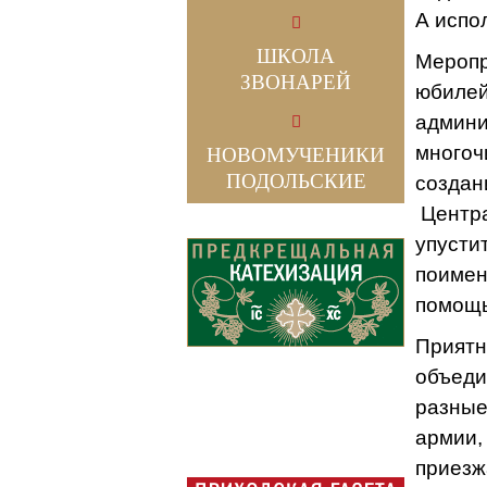
А испо
ШКОЛА
Меропр
ЗВОНАРЕЙ
юбилей
админи
многоч
НОВОМУЧЕНИКИ
ПОДОЛЬСКИЕ
создан
Центра
упустит
поимен
помощь
Приятн
объеди
разные
армии,
приезжа