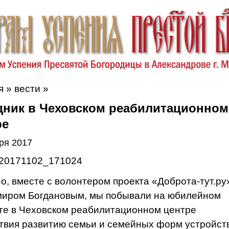
я
»
вести
»
дник в Чеховском реабилитационном
ре
ря 2017
о, вместе с волонтером проекта «Доброта-тут.ру
иром Богдановым, мы побывали на юбилейном
те в Чеховском реабилитационном центре
твия развитию семьи и семейных форм устройст