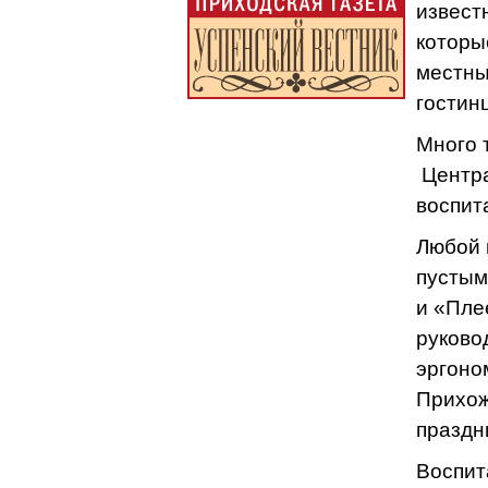
извест
которы
местны
гости
Много 
Центра
воспит
Любой 
пустым
и «Пле
руково
эргоно
Прихож
праздн
Воспит