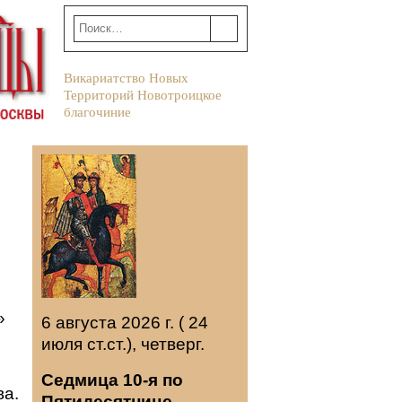
Викариатство Новых
Территорий Новотроицкое
благочиние
»
6 августа 2026 г. ( 24
июля ст.ст.), четверг.
Седмица 10-я по
ва.
Пятидесятнице.