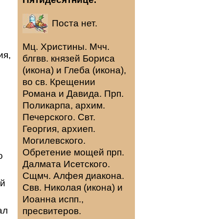
Поста нет.
Мц.
Христины
. Мчч.
ия,
блгвв. князей
Бориса
(
икона
) и
Глеба
(
икона
),
во св. Крещении
Романа и Давида. Прп.
Поликарпа
, архим.
Печерского. Свт.
Георгия
, архиеп.
Могилевского.
Обретение мощей прп.
о
Далмата
Исетского.
Сщмч.
Алфея
диакона.
ой
Свв.
Николая
(
икона
) и
Иоанна
испп.,
ал
пресвитеров.