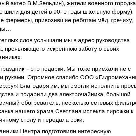
ный актер В.М.Зельдин), жители военного городка
е шили для детей в 90- е годы школьную форму),
е фермеры, привозившие ребятам мёд, гречиху,
нцы…
теплых слов услышали мы в адрес руководства
, проявляющего искреннюю заботу о своих
анниках.
праздник – это подарки. Мы тоже приехали не с
и руками. Огромное спасибо ООО «Гидромехани
ер.ру»! Благодаря им, мы смогли исполнить прос
дства и подарили два электрочайника, большой
мичный обогреватель, несколько сетевых фильтр
анка нашего храма Светлана испекла пирожки к
ичному столу и передала соки.
анники Центра подготовили интересную