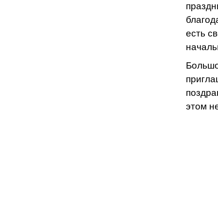
праздн
благод
есть с
началь
Большо
пригла
поздра
этом н