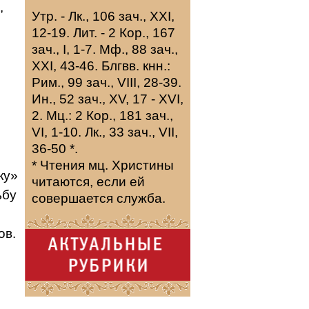
,
Утр. -
Лк., 106 зач., XXI,
12-19.
Лит. -
2 Кор., 167
зач., I, 1-7.
Мф., 88 зач.,
XXI, 43-46.
Блгвв. кнн.:
Рим., 99 зач., VIII, 28-39.
Ин., 52 зач., XV, 17 - XVI,
2.
Мц.:
2 Кор., 181 зач.,
VI, 1-10.
Лк., 33 зач., VII,
36-50
*
.
* Чтения мц. Христины
ку»
читаются, если ей
ьбу
совершается служба.
ов.