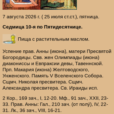
7 августа 2026 г. ( 25 июля ст.ст.), пятница.
Седмица 10-я по Пятидесятнице.
Пища с растительным маслом.
Успение прав.
Анны
(
икона
), матери Пресвятой
Богородицы. Свв. жен
Олимпиады
(
икона
)
диакониссы и
Евпраксии
девы, Тавеннской.
Прп.
Макария
(
икона
) Желтоводского,
Унженского. Память
V Вселенского Собора
.
Сщмч.
Николая
пресвитера. Сщмч.
Александра
пресвитера. Св.
Ираиды
исп.
2 Кор., 169 зач., I, 12-20.
Мф., 91 зач., XXII, 23-
33.
Прав. Анны:
Гал., 210 зач. (от полу́), IV, 22-
31.
Лк., 36 зач., VIII, 16-21.