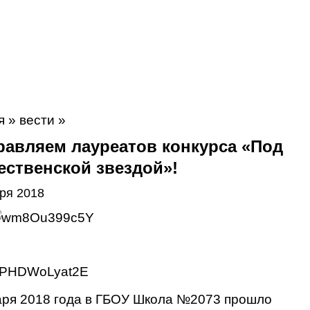
я
»
вести
»
равляем лауреатов конкурса «Под
ественской звездой»!
ря 2018
аря 2018 года в ГБОУ Школа №2073 прошло