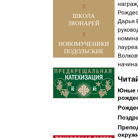
награж
Рождес
ШКОЛА
Дарья 
ЗВОНАРЕЙ
руково
номина
НОВОМУЧЕНИКИ
лауреа
ПОДОЛЬСКИЕ
Волков
начина
Читай
Юные 
рождес
Рождес
Поздра
Препо
окружн