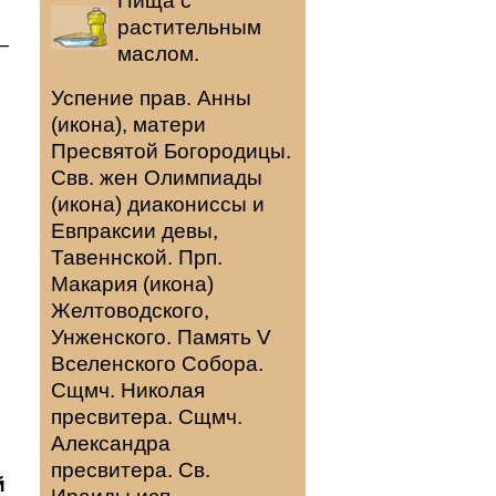
Пища с
растительным
—
маслом.
Успение прав.
Анны
(
икона
), матери
Пресвятой Богородицы.
Свв. жен
Олимпиады
(
икона
) диакониссы и
Евпраксии
девы,
Тавеннской. Прп.
Макария
(
икона
)
Желтоводского,
Унженского. Память
V
Вселенского Собора
.
Сщмч.
Николая
пресвитера. Сщмч.
Александра
пресвитера. Св.
й