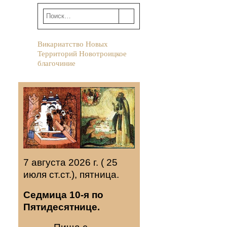
Викариатство Новых
Территорий Новотроицкое
благочиние
7 августа 2026 г. ( 25
июля ст.ст.), пятница.
Седмица 10-я по
Пятидесятнице.