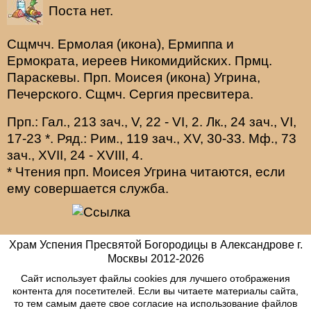
Поста нет.
Сщмчч.
Ермолая
(
икона
),
Ермиппа
и
Ермократа
, иереев Никомидийских. Прмц.
Параскевы
. Прп.
Моисея
(
икона
) Угрина,
Печерского. Сщмч.
Сергия
пресвитера.
Прп.:
Гал., 213 зач., V, 22 - VI, 2.
Лк., 24 зач., VI,
17-23
*
. Ряд.:
Рим., 119 зач., XV, 30-33.
Мф., 73
зач., XVII, 24 - XVIII, 4.
* Чтения прп. Моисея Угрина читаются, если
ему совершается служба.
Храм Успения Пресвятой Богородицы в Александрове г.
Москвы
2012-
2026
Сайт использует файлы cookies для лучшего отображения
контента для посетителей. Если вы читаете материалы сайта,
то тем самым даете свое согласие на использование файлов