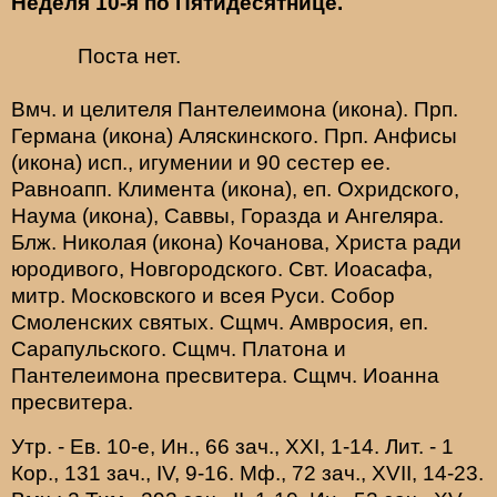
Неделя 10-я по Пятидесятнице.
Поста нет.
Вмч. и целителя
Пантелеимона
(
икона
). Прп.
Германа
(
икона
) Аляскинского. Прп.
Анфисы
(
икона
) исп., игумении и 90 сестер ее.
Равноапп.
Климента
(
икона
), еп. Охридского,
Наума
(
икона
),
Саввы
,
Горазда
и
Ангеляра
.
Блж.
Николая
(
икона
) Кочанова, Христа ради
юродивого, Новгородского. Свт.
Иоасафа
,
митр. Московского и всея Руси.
Собор
Смоленских святых
. Сщмч.
Амвросия
, еп.
Сарапульского. Сщмч.
Платона
и
Пантелеимона
пресвитера. Сщмч.
Иоанна
пресвитера.
Утр. - Ев. 10-е,
Ин., 66 зач., XXI, 1-14.
Лит. -
1
Кор., 131 зач., IV, 9-16.
Мф., 72 зач., XVII, 14-23.