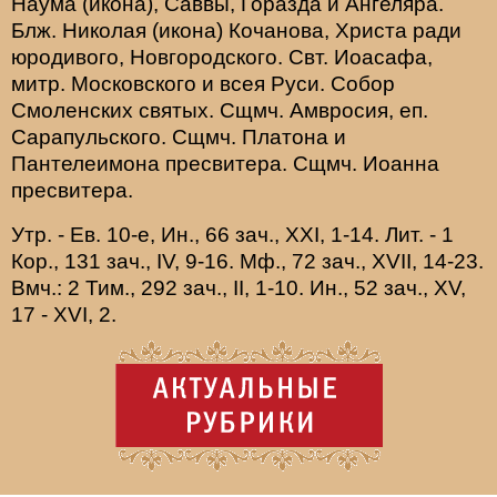
Наума
(
икона
),
Саввы
,
Горазда
и
Ангеляра
.
Блж.
Николая
(
икона
) Кочанова, Христа ради
юродивого, Новгородского. Свт.
Иоасафа
,
митр. Московского и всея Руси.
Собор
Смоленских святых
. Сщмч.
Амвросия
, еп.
Сарапульского. Сщмч.
Платона
и
Пантелеимона
пресвитера. Сщмч.
Иоанна
пресвитера.
Утр. - Ев. 10-е,
Ин., 66 зач., XXI, 1-14.
Лит. -
1
Кор., 131 зач., IV, 9-16.
Мф., 72 зач., XVII, 14-23.
Вмч.:
2 Тим., 292 зач., II, 1-10.
Ин., 52 зач., XV,
17 - XVI, 2.