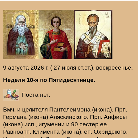
9 августа 2026 г. ( 27 июля ст.ст.), воскресенье.
Неделя 10-я по Пятидесятнице.
Поста нет.
Вмч. и целителя
Пантелеимона
(
икона
). Прп.
Германа
(
икона
) Аляскинского. Прп.
Анфисы
(
икона
) исп., игумении и 90 сестер ее.
Равноапп.
Климента
(
икона
), еп. Охридского,