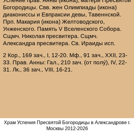
Успение прав.
Анны
(
икона
), матери Пресвятой
Богородицы. Свв. жен
Олимпиады
(
икона
)
диакониссы и
Евпраксии
девы, Тавеннской.
Прп.
Макария
(
икона
) Желтоводского,
Унженского. Память
V Вселенского Собора
.
Сщмч.
Николая
пресвитера. Сщмч.
Александра
пресвитера. Св.
Ираиды
исп.
2 Кор., 169 зач., I, 12-20.
Мф., 91 зач., XXII, 23-
33.
Прав. Анны:
Гал., 210 зач. (от полу́), IV, 22-
31.
Лк., 36 зач., VIII, 16-21.
Храм Успения Пресвятой Богородицы в Александрове г.
Москвы
2012-
2026