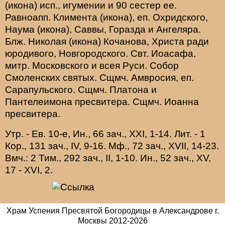
(
икона
) исп., игумении и 90 сестер ее.
Равноапп.
Климента
(
икона
), еп. Охридского,
Наума
(
икона
),
Саввы
,
Горазда
и
Ангеляра
.
Блж.
Николая
(
икона
) Кочанова, Христа ради
юродивого, Новгородского. Свт.
Иоасафа
,
митр. Московского и всея Руси.
Собор
Смоленских святых
. Сщмч.
Амвросия
, еп.
Сарапульского. Сщмч.
Платона
и
Пантелеимона
пресвитера. Сщмч.
Иоанна
пресвитера.
Утр. - Ев. 10-е,
Ин., 66 зач., XXI, 1-14.
Лит. -
1
Кор., 131 зач., IV, 9-16.
Мф., 72 зач., XVII, 14-23.
Вмч.:
2 Тим., 292 зач., II, 1-10.
Ин., 52 зач., XV,
17 - XVI, 2.
Храм Успения Пресвятой Богородицы в Александрове г.
Москвы
2012-
2026