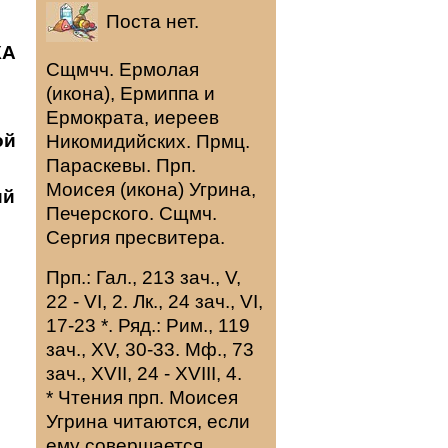
Поста нет.
КА
Сщмчч.
Ермолая
(
икона
),
Ермиппа
и
Ермократа
, иереев
ой
Никомидийских. Прмц.
Параскевы
. Прп.
Моисея
(
икона
) Угрина,
ий
Печерского. Сщмч.
Сергия
пресвитера.
Прп.:
Гал., 213 зач., V,
22 - VI, 2.
Лк., 24 зач., VI,
17-23
*
. Ряд.:
Рим., 119
зач., XV, 30-33.
Мф., 73
зач., XVII, 24 - XVIII, 4.
* Чтения прп. Моисея
Угрина читаются, если
ему совершается