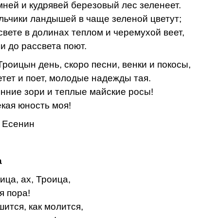
мней и кудрявей березовый лес зеленеет.
льчики ландышей в чаще зеленой цветут;
свете в долинах теплом и черемухой веет,
и до рассвета поют.
Троицын день, скоро песни, венки и покосы,
етет и поет, молодые надежды тая.
енние зори и теплые майские росы!
екая юность моя!
 Есенин
а
ица, ах, Троица,
я пора!
шится, как молится,