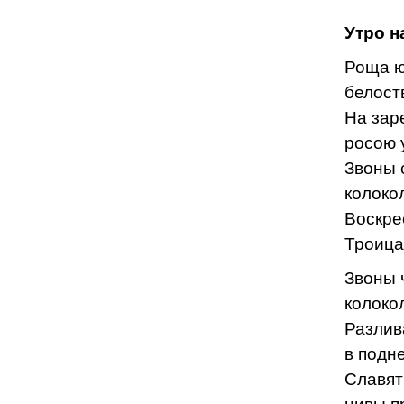
Утро н
Роща ю
белост
На зар
росою 
Звоны 
колоко
Воскре
Троица
Звоны 
колоко
Разлив
в подн
Славят