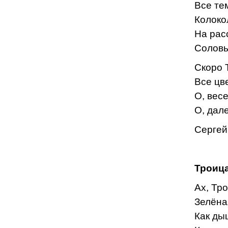
Все те
Колоко
На рас
Соловь
Скоро 
Все цв
О, вес
О, дал
Сергей
Троиц
Ах, Тро
Зелёна
Как ды