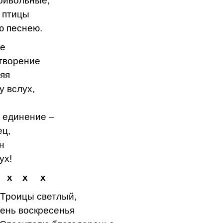
ривольные,
 птицы
ю песнею.
е
творение
яя
у вслух,
 единение –
ец,
н
ух!
х х
 Троицы светлый,
день воскресенья