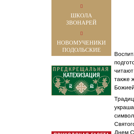
ШКОЛА
ЗВОНАРЕЙ
НОВОМУЧЕНИКИ
ПОДОЛЬСКИЕ
Воспит
подгот
читают
также 
Божией
Традиц
украша
символ
Святог
Днем С