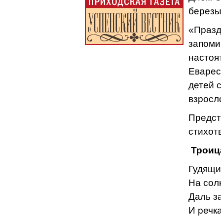
березы
«Празд
запоми
настоя
Еварес
детей 
взросл
Предст
стихот
Троиц
Гудящи
На сол
Даль з
И речка