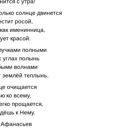
нится с утра!
олько солнце двинется
естит росой,
 как именинница,
ует красой.
пучками полными
х углах полынь
быми волнами
 землёй теплынь.
це очищается
ю ко всему,
легко прощается,
идёшь к Нему.
 Афанасьев