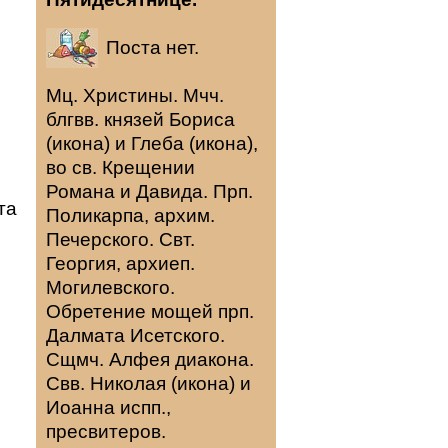
Поста нет.
Мц.
Христины
. Мчч.
блгвв. князей
Бориса
(
икона
) и
Глеба
(
икона
),
во св. Крещении
Романа и Давида. Прп.
та
Поликарпа
, архим.
Печерского. Свт.
Георгия
, архиеп.
Могилевского.
Обретение мощей прп.
Далмата
Исетского.
Сщмч.
Алфея
диакона.
Свв.
Николая
(
икона
) и
Иоанна
испп.,
пресвитеров.