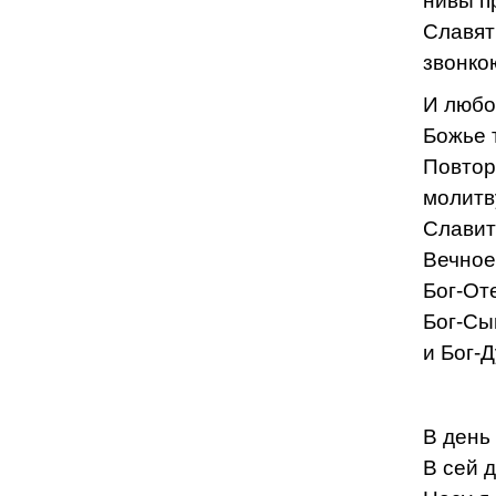
нивы п
Славят
звонко
И любо
Божье 
Повтор
молитв
Славит
Вечное
Бог-От
Бог-Сы
и Бог-Д
х 
В день
В сей 