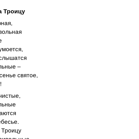
а Троицу
ная,
вольная
е
умоется,
слышатся
льные –
сенье святое,
!
чистые,
льные
аются
ебесье.
 Троицу