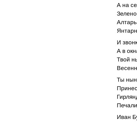
А на се
Зелено
Алтарь
Янтарн
И звон
А в ок
Твой н
Весенн
Ты нын
Принес
Гирлян
Печали
Иван Б
х