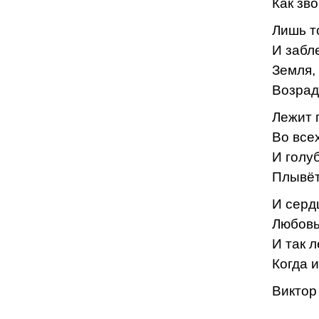
Как зво
Лишь т
И забл
Земля,
Возрад
Лежит 
Во все
И голу
Плывёт
И серд
Любовь
И так 
Когда 
Виктор