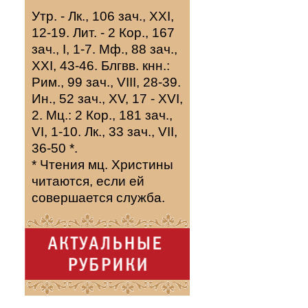
Утр. -
Лк., 106 зач., XXI,
12-19.
Лит. -
2 Кор., 167
зач., I, 1-7.
Мф., 88 зач.,
XXI, 43-46.
Блгвв. кнн.:
Рим., 99 зач., VIII, 28-39.
Ин., 52 зач., XV, 17 - XVI,
2.
Мц.:
2 Кор., 181 зач.,
VI, 1-10.
Лк., 33 зач., VII,
36-50
*
.
* Чтения мц. Христины
читаются, если ей
совершается служба.