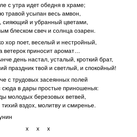
ле с утра идет обедня в храме;
ю травой усыпан весь амвон,
, сияющий и убранный цветами,
ым блеском свеч и солнца озарен.
ко хор поет, веселый и нестройный,
на ветерок приносит аромат…
ынче день настал, усталый, кроткий брат,
ий праздник твой и светлый, и спокойный!
че с трудовых засеянных полей
 сюда в дары простые приношенья:
ды молодых березовых ветвей,
 тихий вздох, молитву и смиренье.
унин
 х х