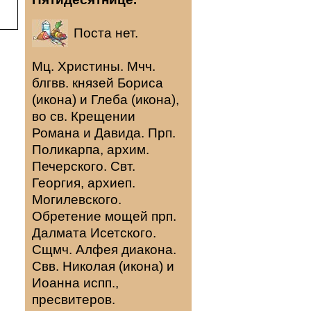
Поста нет.
Мц.
Христины
. Мчч.
блгвв. князей
Бориса
(
икона
) и
Глеба
(
икона
),
во св. Крещении
Романа и Давида. Прп.
Поликарпа
, архим.
Печерского. Свт.
Георгия
, архиеп.
Могилевского.
Обретение мощей прп.
Далмата
Исетского.
Сщмч.
Алфея
диакона.
Свв.
Николая
(
икона
) и
Иоанна
испп.,
пресвитеров.