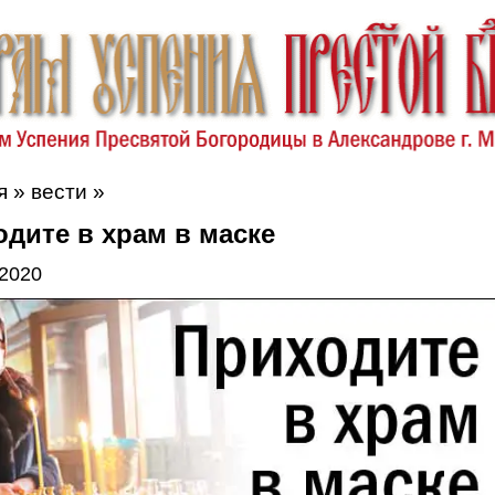
я
»
вести
»
дите в храм в маске
 2020