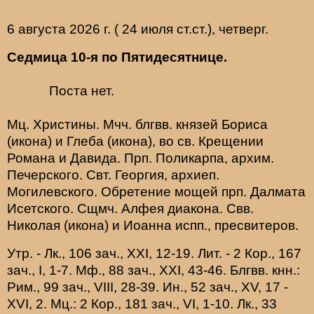
6 августа 2026 г. ( 24 июля ст.ст.), четверг.
Седмица 10-я по Пятидесятнице.
Поста нет.
Мц.
Христины
. Мчч. блгвв. князей
Бориса
(
икона
) и
Глеба
(
икона
), во св. Крещении
Романа и Давида. Прп.
Поликарпа
, архим.
Печерского. Свт.
Георгия
, архиеп.
Могилевского. Обретение мощей прп.
Далмата
Исетского. Сщмч.
Алфея
диакона. Свв.
Николая
(
икона
) и
Иоанна
испп., пресвитеров.
Утр. -
Лк., 106 зач., XXI, 12-19.
Лит. -
2 Кор., 167
зач., I, 1-7.
Мф., 88 зач., XXI, 43-46.
Блгвв. кнн.:
Рим., 99 зач., VIII, 28-39.
Ин., 52 зач., XV, 17 -
XVI, 2.
Мц.:
2 Кор., 181 зач., VI, 1-10.
Лк., 33