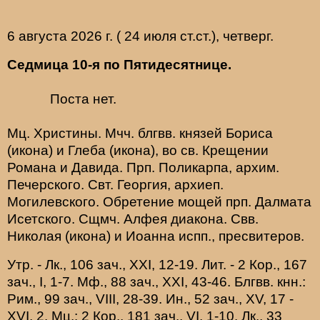
6 августа 2026 г. ( 24 июля ст.ст.), четверг.
Седмица 10-я по Пятидесятнице.
Поста нет.
Мц.
Христины
. Мчч. блгвв. князей
Бориса
(
икона
) и
Глеба
(
икона
), во св. Крещении
Романа и Давида. Прп.
Поликарпа
, архим.
Печерского. Свт.
Георгия
, архиеп.
Могилевского. Обретение мощей прп.
Далмата
Исетского. Сщмч.
Алфея
диакона. Свв.
Николая
(
икона
) и
Иоанна
испп., пресвитеров.
Утр. -
Лк., 106 зач., XXI, 12-19.
Лит. -
2 Кор., 167
зач., I, 1-7.
Мф., 88 зач., XXI, 43-46.
Блгвв. кнн.:
Рим., 99 зач., VIII, 28-39.
Ин., 52 зач., XV, 17 -
XVI, 2.
Мц.:
2 Кор., 181 зач., VI, 1-10.
Лк., 33