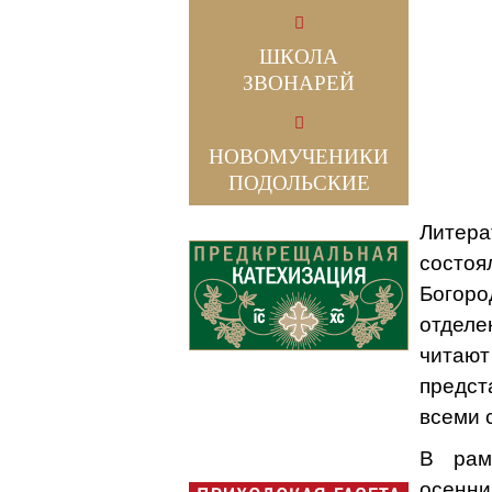
ШКОЛА
ЗВОНАРЕЙ
НОВОМУЧЕНИКИ
ПОДОЛЬСКИЕ
Литера
состоя
Богор
отделе
читаю
предст
всеми 
В рам
осенн