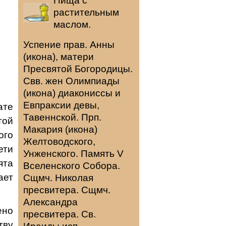
Пища с
растительным
маслом.
Успение прав.
Анны
(
икона
), матери
Пресвятой Богородицы.
Свв. жен
Олимпиады
(
икона
) диакониссы и
Евпраксии
девы,
ате
Тавеннской. Прп.
той
Макария
(
икона
)
ого
Желтоводского,
ети
Унженского. Память
V
ята
Вселенского Собора
.
ает
Сщмч.
Николая
пресвитера. Сщмч.
Александра
ено
пресвитера. Св.
тву