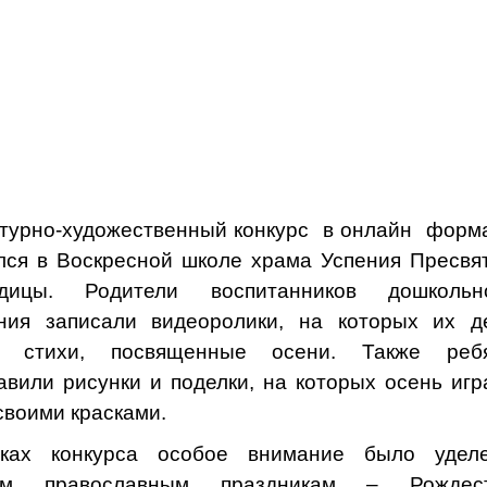
турно-художественный конкурс в онлайн форм
лся в Воскресной школе храма Успения Пресвя
одицы. Родители воспитанников дошкольн
ния записали видеоролики, на которых их д
т стихи, посвященные осени. Также реб
авили рисунки и поделки, на которых осень игр
своими красками.
ках конкурса особое внимание было удел
им православным праздникам – Рождес