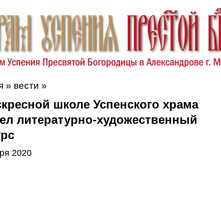
я
»
вести
»
скресной школе Успенского храма
ел литературно-художественный
урс
ря 2020