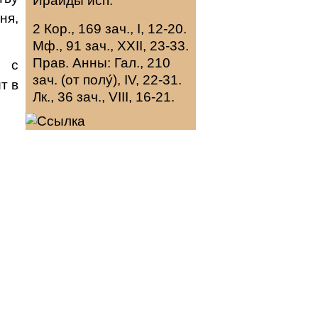
Ираиды
исп.
ня,
2 Кор., 169 зач., I, 12-20.
Мф., 91 зач., XXII, 23-33.
Прав. Анны:
Гал., 210
 с
зач. (от полу́), IV, 22-31.
т в
Лк., 36 зач., VIII, 16-21.