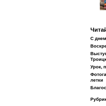
Читай
С днем
Воскре
Выступ
Троицк
Урок,
Фотога
летки
Благос
Рубрик