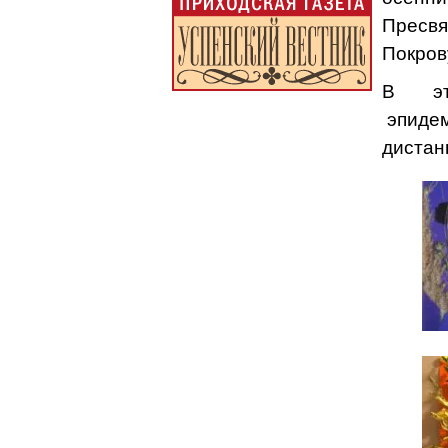
Пресвя
Покров
В эт
эпидем
дистан