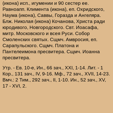
(
икона
) исп., игумении и 90 сестер ее.
Равноапп.
Климента
(
икона
), еп. Охридского,
Наума
(
икона
),
Саввы
,
Горазда
и
Ангеляра
.
Блж.
Николая
(
икона
) Кочанова, Христа ради
юродивого, Новгородского. Свт.
Иоасафа
,
митр. Московского и всея Руси.
Собор
Смоленских святых
. Сщмч.
Амвросия
, еп.
Сарапульского. Сщмч.
Платона
и
Пантелеимона
пресвитера. Сщмч.
Иоанна
пресвитера.
Утр. - Ев. 10-е,
Ин., 66 зач., XXI, 1-14.
Лит. -
1
Кор., 131 зач., IV, 9-16.
Мф., 72 зач., XVII, 14-23.
Вмч.:
2 Тим., 292 зач., II, 1-10.
Ин., 52 зач., XV,
17 - XVI, 2.