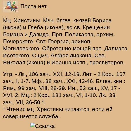
Поста нет.
Мц.
Христины
. Мчч. блгвв. князей
Бориса
(
икона
) и
Глеба
(
икона
), во св. Крещении
Романа и Давида. Прп.
Поликарпа
, архим.
Печерского. Свт.
Георгия
, архиеп.
Могилевского. Обретение мощей прп.
Далмата
Исетского. Сщмч.
Алфея
диакона. Свв.
Николая
(
икона
) и
Иоанна
испп., пресвитеров.
Утр. -
Лк., 106 зач., XXI, 12-19.
Лит. -
2 Кор., 167
зач., I, 1-7.
Мф., 88 зач., XXI, 43-46.
Блгвв. кнн.:
Рим., 99 зач., VIII, 28-39.
Ин., 52 зач., XV, 17 -
XVI, 2.
Мц.:
2 Кор., 181 зач., VI, 1-10.
Лк., 33
зач., VII, 36-50
*
.
* Чтения мц. Христины читаются, если ей
совершается служба.