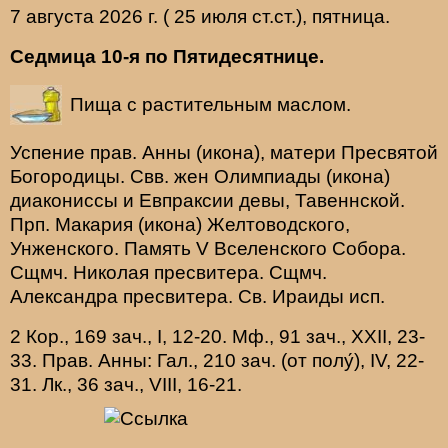
7 августа 2026 г. ( 25 июля ст.ст.), пятница.
Седмица 10-я по Пятидесятнице.
Пища с растительным маслом.
Успение прав.
Анны
(
икона
), матери Пресвятой
Богородицы. Свв. жен
Олимпиады
(
икона
)
диакониссы и
Евпраксии
девы, Тавеннской.
Прп.
Макария
(
икона
) Желтоводского,
Унженского. Память
V Вселенского Собора
.
Сщмч.
Николая
пресвитера. Сщмч.
Александра
пресвитера. Св.
Ираиды
исп.
2 Кор., 169 зач., I, 12-20.
Мф., 91 зач., XXII, 23-
33.
Прав. Анны:
Гал., 210 зач. (от полу́), IV, 22-
31.
Лк., 36 зач., VIII, 16-21.